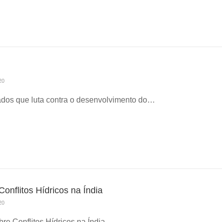
20
dos que luta contra o desenvolvimento do…
onflitos Hídricos na Índia
20
bre Conflitos Hídricos na Índia…